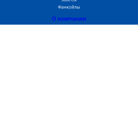
Фанкойлы
О компании
Прайс-лист
Тепломаш
Партнерам
Контакты
Производство и продажа
теплового оборудования
г. Москва, 3-Я
Хорошёвская ул, д. 2 стр. 1
Пн-Пт с 09:00 до 18:00
+7 (495) 669 86 99
info@6698699.ru