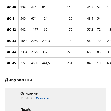
ДО 40
339
424
81
113
41,7
52
1
ДО 41
540
674
124
129
43,4
54
1
ДО 42
942
1177
165
170
57,2
72
1,
ДО 43
1648
2060
294,3
192
56
70
2,
ДО 44
2384
2979
357
226
66,5
83
3,
ДО 45
3728
4660
441,5
281
84,5
106
6,
Документы
Описание
117.42 K
Скачать
Прайс