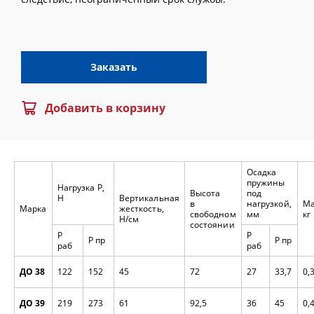
Заказать
Добавить в корзину
Осадка
пружины
Нагрузка P,
Высота
под
H
Вертикальная
в
нагрузкой,
Ма
Марка
жесткость,
свободном
мм
кг
H/см
состоянии
P
P
P пр
P пр
раб
раб
ДО 38
122
152
45
72
27
33,7
0,
ДО 39
219
273
61
92,5
36
45
0,