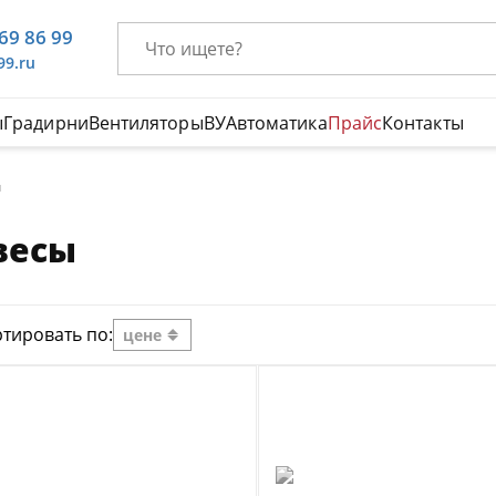
669 86 99
99.ru
ы
Градирни
Вентиляторы
ВУ
Автоматика
Прайс
Контакты
ы
весы
тировать по:
цене