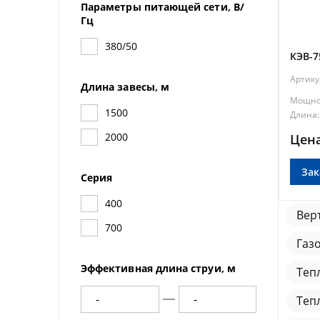
Параметры питающей сети, В/
Гц
380/50
КЭВ-7
Артику
Длина завесы, м
Мощно
1500
Длина:
2000
Цена
Зак
Серия
400
Вер
700
Газ
Эффективная длина струи, м
Теп
Теп