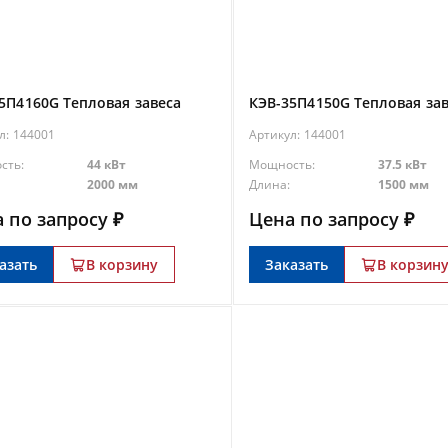
5П4160G Тепловая завеса
КЭВ-35П4150G Тепловая за
л:
144001
Артикул:
144001
сть:
44 кВт
Мощность:
37.5 кВт
2000 мм
Длина:
1500 мм
 по запросу ₽
Цена по запросу ₽
азать
В корзину
Заказать
В корзин