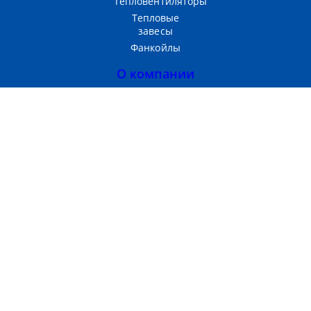
Тепловентиляторы
Тепловые
завесы
Фанкойлы
О компании
Прайс-лист
Тепломаш
Партнерам
Контакты
Производство и продажа
теплового оборудования
г. Москва, 3-Я
Хорошёвская ул, д. 2 стр. 1
Пн-Пт с 09:00 до 18:00
+7 (495) 669 86 99