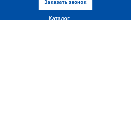
Заказать звонок
Каталог
Аксессуары
Вентиляторы
Тепловентиляторы
Тепловые завесы
Фанкойлы
О компании
Прайс-лист
Тепломаш
Партнерам
Контакты