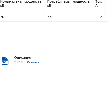
Номинальная мощность,
Потребляемая мощность,
Ток,
кВт
кВт
А
30
33,1
62,2
Описание
2.87 M
Скачать