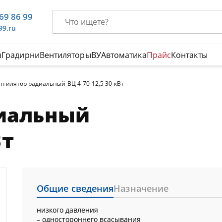
669 86 99
99.ru
ы
Градирни
Вентиляторы
ВУ
Автоматика
Прайс
Контакты
нтилятор радиальный ВЦ 4-70-12,5 30 кВт
иальный
Вт
Общие сведения
Назначение
низкого давления
– одностороннего всасывания