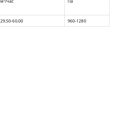
м
/час
Па
29,50-60,00
960-1280