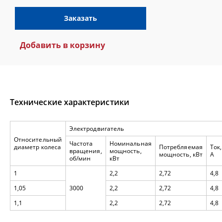
Заказать
Добавить в корзину
Технические характеристики
Электродвигатель
Относительный
Частота
Номинальная
диаметр колеса
Потребляемая
Ток,
вращения,
мощность,
мощность, кВт
А
об/мин
кВт
1
2,2
2,72
4,8
1,05
3000
2,2
2,72
4,8
1,1
2,2
2,72
4,8