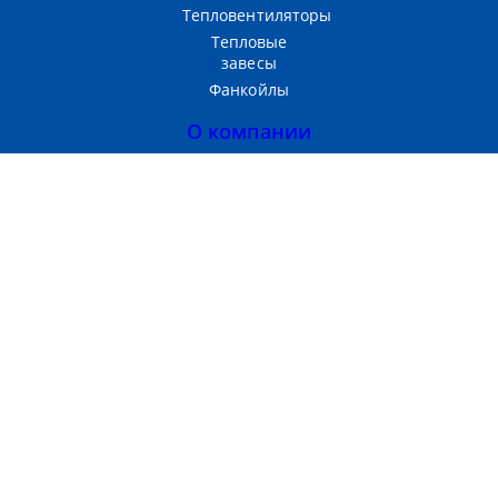
Тепловентиляторы
Тепловые
завесы
Фанкойлы
О компании
Прайс-лист
Тепломаш
Партнерам
Контакты
Производство и продажа
теплового оборудования
г. Москва, 3-Я
Хорошёвская ул, д. 2 стр. 1
Пн-Пт с 09:00 до 18:00