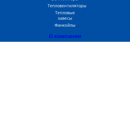
Тепловентиляторы
Тепловые
завесы
Фанкойлы
О компании
Прайс-лист
Тепломаш
Партнерам
Контакты
Производство и продажа
теплового оборудования
г. Москва, 3-Я
Хорошёвская ул, д. 2 стр. 1
Пн-Пт с 09:00 до 18:00