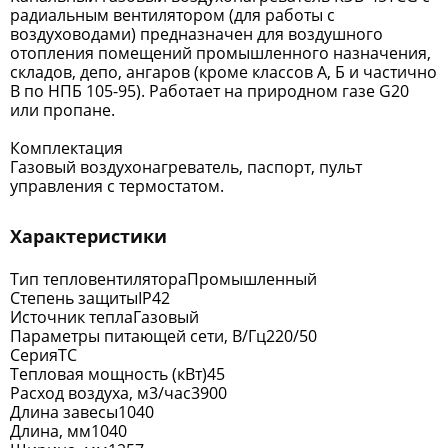
радиальным вентилятором (для работы с
воздуховодами) предназначен для воздушного
отопления помещений промышленного назначения,
складов, депо, ангаров (кроме классов А, Б и частично
В по НПБ 105-95). Работает на природном газе G20
или пропане.
Комплектация
Газовый воздухонагреватель, паспорт, пульт
управления с термостатом.
Характеристики
Тип тепловентилятора
Промышленный
Степень защиты
IP42
Источник тепла
Газовый
Параметры питающей сети, В/Гц
220/50
Серия
TC
Тепловая мощность (кВт)
45
Расход воздуха, м3/час
3900
Длина завесы
1040
Длина, мм
1040