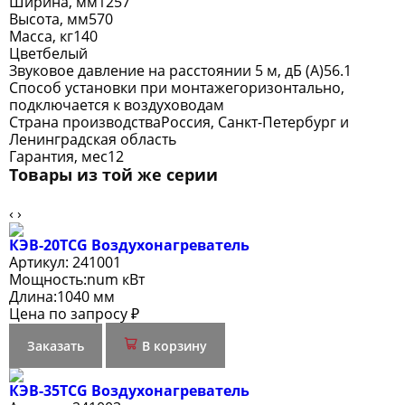
Ширина, мм
1257
Высота, мм
570
Масса, кг
140
Цвет
белый
Звуковое давление на расстоянии 5 м, дБ (A)
56.1
Способ установки при монтаже
горизонтально,
подключается к воздуховодам
Страна производства
Россия, Санкт-Петербург и
Ленинградская область
Гарантия, мес
12
Товары из той же серии
‹
›
КЭВ-20TСG Воздухонагреватель
Артикул:
241001
Мощность:
num кВт
Длина:
1040 мм
Цена по запросу ₽
Заказать
В корзину
КЭВ-35TСG Воздухонагреватель