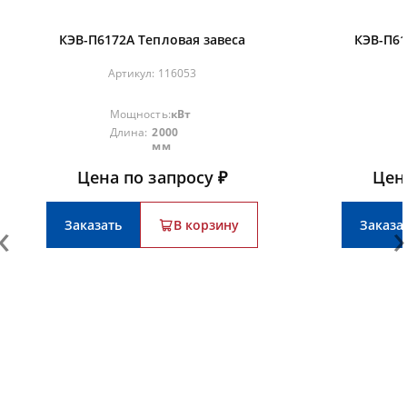
КЭВ-П6172А Тепловая завеса
КЭВ-П61
Артикул:
116053
Мощность:
кВт
Длина:
2000
мм
Цена по запросу ₽
Цен
‹
›
Заказать
В корзину
Заказа