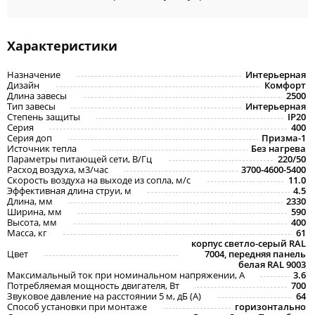
Характеристики
Назначение
Интерьерная
Дизайн
Комфорт
Длина завесы
2500
Тип завесы
Интерьерная
Степень защиты
IP20
Серия
400
Серия доп
Призма-1
Источник тепла
Без нагрева
Параметры питающей сети, В/Гц
220/50
Расход воздуха, м3/час
3700-4600-5400
Скорость воздуха на выходе из сопла, м/с
11.0
Эффективная длина струи, м
4.5
Длина, мм
2330
Ширина, мм
590
Высота, мм
400
Масса, кг
61
корпус светло-серый RAL
Цвет
7004, передняя панель
белая RAL 9003
Максимальный ток при номинальном напряжении, A
3.6
Потребляемая мощность двигателя, Вт
700
Звуковое давление на расстоянии 5 м, дБ (A)
64
Способ установки при монтаже
горизонтально