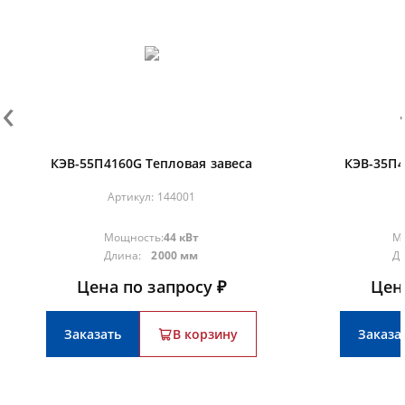
‹
›
КЭВ-55П4160G Тепловая завеса
КЭВ-35П4
Артикул:
144001
Мощность:
44 кВт
М
Длина:
2000 мм
Д
Цена по запросу ₽
Цен
Заказать
В корзину
Заказа