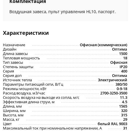
Комплектация
Воздушная завеса, пульт управления HL10, паспорт.
Характеристики
Назначение
Офисная (коммерческая)
Дизайн
Оптима
Длина завесы
1500
Тепловая мощность
18
Тип завесы
Офисная
Степень защиты
IP20
Серия
400
Серия доп
Оптима
Источник тепла
Электрический
Параметры питающей сети, В/Гц
380/50
Режимы мощности, кВт
0-9-18
Расход воздуха, м3/час
2700-3250-3500
Скорость воздуха на выходе из сопла, м/с
11.3
Эффективная длина струи, м
4.5
Длина, мм
1565
Ширина, мм
320
Высота, мм
315
Масса, кг
29
Цвет
белый RAL 9003
Максимальный ток при номинальном напряжении, A
31