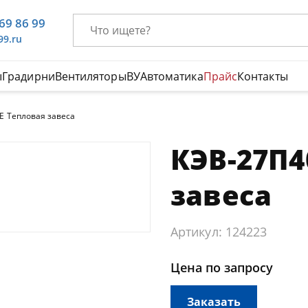
669 86 99
99.ru
ы
Градирни
Вентиляторы
ВУ
Автоматика
Прайс
Контакты
Е Тепловая завеса
КЭВ-27П4
завеса
Артикул: 124223
Цена по запросу
Заказать