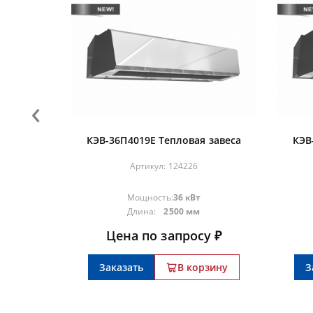
‹
 завеса
КЭВ-36П4019Е Тепловая завеса
КЭВ
Артикул:
124226
Мощность:
36 кВт
Длина:
2500 мм
у ₽
Цена по запросу ₽
зину
Заказать
В корзину
З