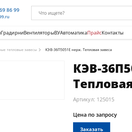
669 86 99
99.ru
ы
Градирни
Вентиляторы
ВУ
Автоматика
Прайс
Контакты
ые тепловые завесы
КЭВ-36П5051E нерж. Тепловая завеса
КЭВ-36П5
Тепловая
Артикул: 125015
Цена по запросу
Заказать