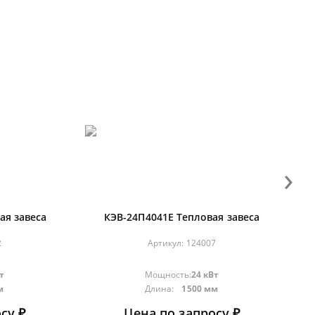
›
ая завеса
КЭВ-24П4041E Тепловая завеса
2
Артикул:
124007
т
Мощность:
24 кВт
м
Длина:
1500 мм
су ₽
Цена по запросу ₽