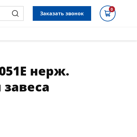
0
Заказать звонок
051E нерж.
 завеса