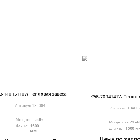
В-140П5110W Тепловая завеса
КЭВ-70П4141W Теплов
Артикул:
135004
Артикул:
13400
Мощность:
кВт
Мощность:
24 кВ
Длина:
1500
Длина:
1500 м
мм
Цена по запро