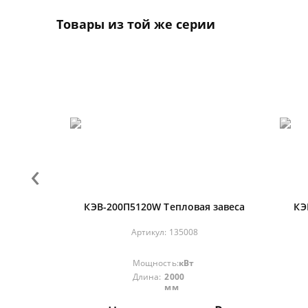
Товары из той же серии
‹
КЭВ-200П5120W Тепловая завеса
КЭ
завеса
Артикул:
135008
Мощность:
кВт
Длина:
2000
мм
 ₽