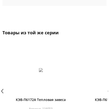
Товары из той же серии
‹
›
КЭВ-П6172А Тепловая завеса
КЭВ-П61
Артикул:
116053