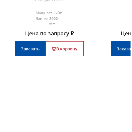
Мощность:
кВт
Длина:
2000
мм
Цена по запросу ₽
Цен
Заказать
В корзину
Заказа