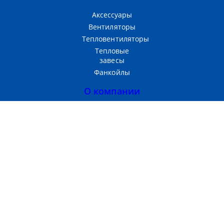
Аксессуары
Вентиляторы
Тепловентиляторы
Тепловые
завесы
Фанкойлы
О компании
Прайс-лист
Тепломаш
Партнерам
Контакты
Производство и продажа
теплового оборудования
г. Москва, 3-Я