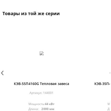
Товары из той же серии
‹
›
КЭВ-55П4160G Тепловая завеса
КЭВ-35П4
Артикул:
144001
Мощность:
44 кВт
М
Длина:
2000 мм
Д