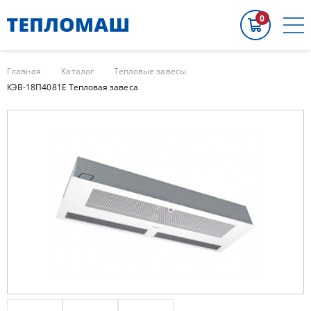
0
Главная
Каталог
Тепловые завесы
КЭВ-18П4081Е Тепловая завеса