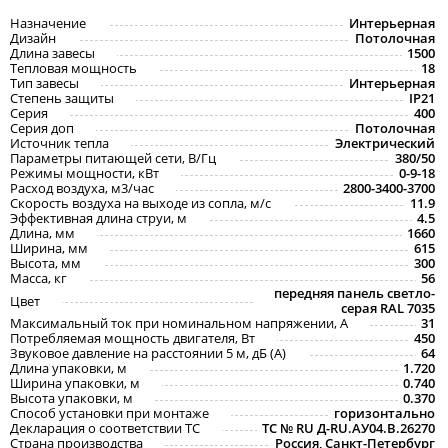
Назначение
Интерьерная
Дизайн
Потолочная
Длина завесы
1500
Тепловая мощность
18
Тип завесы
Интерьерная
Степень защиты
IP21
Серия
400
Серия доп
Потолочная
Источник тепла
Электрический
Параметры питающей сети, В/Гц
380/50
Режимы мощности, кВт
0-9-18
Расход воздуха, м3/час
2800-3400-3700
Скорость воздуха на выходе из сопла, м/с
11.9
Эффективная длина струи, м
4.5
Длина, мм
1660
Ширина, мм
615
Высота, мм
300
Масса, кг
56
передняя панель светло-
Цвет
серая RAL 7035
Максимальный ток при номинальном напряжении, A
31
Потребляемая мощность двигателя, Вт
450
Звуковое давление на расстоянии 5 м, дБ (A)
64
Длина упаковки, м
1.720
Ширина упаковки, м
0.740
Высота упаковки, м
0.370
Способ установки при монтаже
горизонтально
Декларация о соответствии ТС
ТС № RU Д-RU.АУ04.B.26270
Страна производства
Россия, Санкт-Петербург