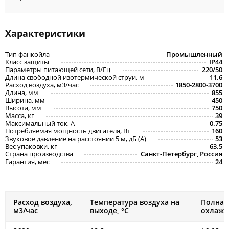
Характеристики
Тип фанкойла
Промышленный
Класс защиты
IP44
Параметры питающей сети, В/Гц
220/50
Длина свободной изотермической струи, м
11.6
Расход воздуха, м3/час
1850-2800-3700
Длина, мм
855
Ширина, мм
450
Высота, мм
750
Масса, кг
39
Максимальный ток, A
0.75
Потребляемая мощность двигателя, Вт
160
Звуковое давление на расстоянии 5 м, дБ (A)
53
Вес упаковки, кг
63.5
Страна производства
Санкт-Петербург, Россия
Гарантия, мес
24
Расход воздуха,
Температура воздуха на
Полная
м3/час
выходе, °С
охлажд