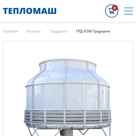
0
Главная
Каталог
Градирни
ГРД-65М Градирня