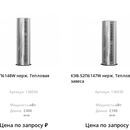
П6148W нерж. Тепловая
КЭВ-52П6147W нерж. Тепло
завеса
Артикул:
136034
Артикул:
136030
Мощность:
кВт
Мощность:
кВт
Длина:
2400
Длина:
2100
мм
мм
Цена по запросу ₽
Цена по запросу