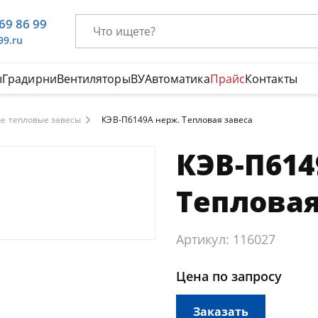
669 86 99
99.ru
ы
Градирни
Вентиляторы
ВУ
Автоматика
Прайс
Контакты
е тепловые завесы
КЭВ-П6149A нерж. Тепловая завеса
КЭВ-П614
Тепловая
Артикул: 116027
Цена по запросу
Заказать