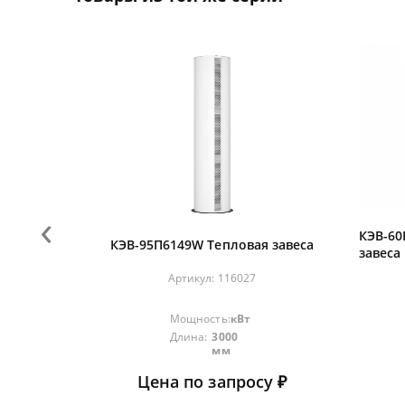
‹
КЭВ-60
КЭВ-95П6149W Тепловая завеса
завеса
Артикул:
116027
Мощность:
кВт
Длина:
3000
мм
Цена по запросу ₽