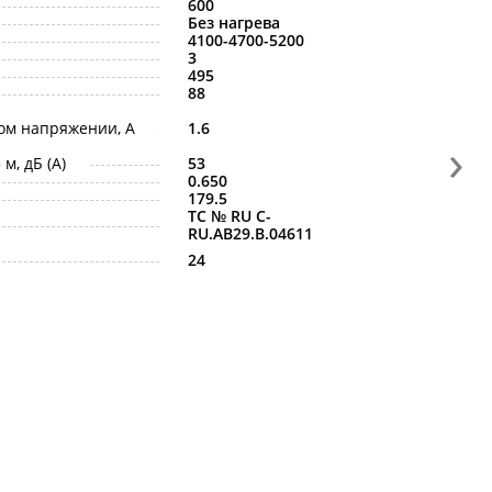
600
Без нагрева
4100-4700-5200
3
495
88
ом напряжении, A
1.6
›
м, дБ (A)
53
0.650
179.5
ТС № RU С-
RU.АB29.B.04611
24