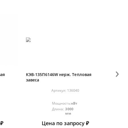
›
вая
КЭВ-135П6146W нерж. Тепловая
КЭВ-11
завеса
завеса
Артикул:
136040
Мощность:
кВт
Длина:
3000
мм
 ₽
Цена по запросу ₽