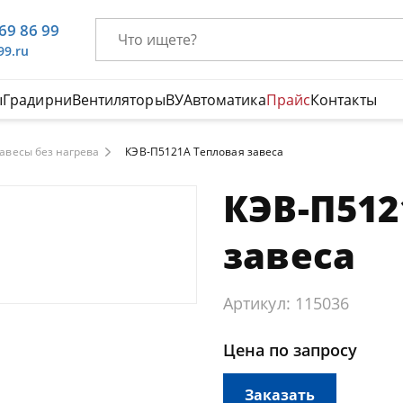
669 86 99
99.ru
ы
Градирни
Вентиляторы
ВУ
Автоматика
Прайс
Контакты
авесы без нагрева
КЭВ-П5121А Тепловая завеса
КЭВ-П512
завеса
Артикул: 115036
Цена по запросу
Заказать