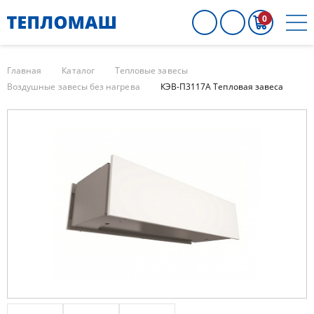
0
Главная
Каталог
Тепловые завесы
Воздушные завесы без нагрева
КЭВ-П3117A Тепловая завеса