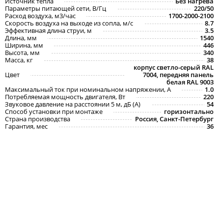
Источник тепла
Без нагрева
Параметры питающей сети, В/Гц
220/50
Расход воздуха, м3/час
1700-2000-2100
Скорость воздуха на выходе из сопла, м/с
8.7
Эффективная длина струи, м
3.5
Длина, мм
1540
Ширина, мм
446
Высота, мм
340
Масса, кг
38
корпус светло-серый RAL
Цвет
7004, передняя панель
белая RAL 9003
Максимальный ток при номинальном напряжении, A
1.0
Потребляемая мощность двигателя, Вт
220
Звуковое давление на расстоянии 5 м, дБ (A)
54
Способ установки при монтаже
горизонтально
Страна производства
Россия, Санкт-Петербург
Гарантия, мес
36