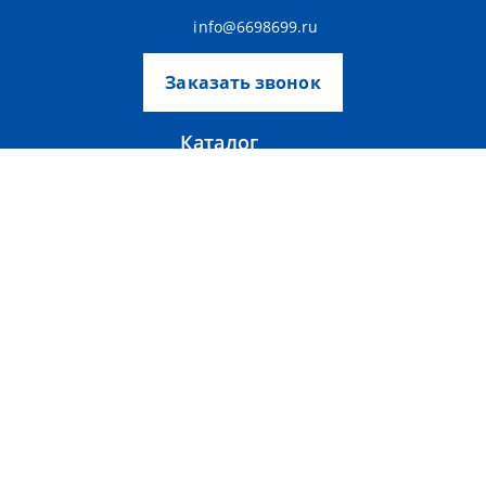
info@6698699.ru
Заказать звонок
Каталог
Аксессуары
Вентиляторы
Тепловентиляторы
Тепловые завесы
Фанкойлы
О компании
Прайс-лист
Тепломаш
Партнерам
Контакты