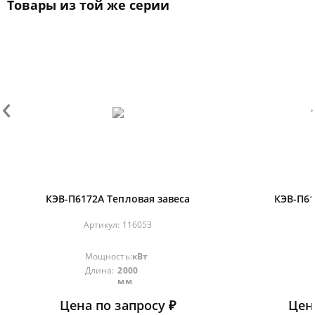
Товары из той же серии
‹
›
КЭВ-П6172А Тепловая завеса
КЭВ-П61
Артикул:
116053
Мощность:
кВт
Длина:
2000
мм
Цена по запросу ₽
Цен