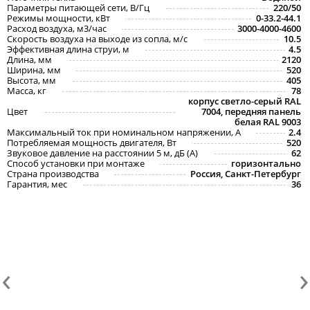
Параметры питающей сети, В/Гц
220/50
Режимы мощности, кВт
0-33.2-44.1
Расход воздуха, м3/час
3000-4000-4600
Скорость воздуха на выходе из сопла, м/с
10.5
Эффективная длина струи, м
4.5
Длина, мм
2120
Ширина, мм
520
Высота, мм
405
Масса, кг
78
корпус светло-серый RAL
Цвет
7004, передняя панель
белая RAL 9003
Максимальный ток при номинальном напряжении, A
2.4
Потребляемая мощность двигателя, Вт
520
Звуковое давление на расстоянии 5 м, дБ (A)
62
Способ установки при монтаже
горизонтально
Страна производства
Россия, Санкт-Петербург
Гарантия, мес
36
‹
›