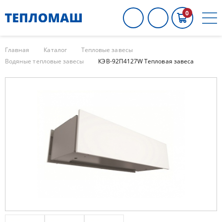
0
Главная
Каталог
Тепловые завесы
Водяные тепловые завесы
КЭВ-92П4127W Тепловая завеса