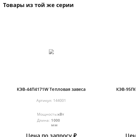
Товары из той же серии
КЭВ-44П4171W Тепловая завеса
КЭВ-95П6
Артикул:
144001
Мощность:
кВт
Длина:
1000
мм
Цена по запросу ₽
Цен