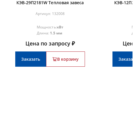
КЭВ-29П2181W Тепловая завеса
КЭВ-12П2
Артикул:
132008
Мощность:
кВт
М
Длина:
1.5 мм
Д
Цена по запросу ₽
Цен
Заказать
В корзину
Заказа