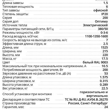
Длина завесы
1.5
Тепловая мощность
6
Тип завесы
офисной
Степень защиты
IP20
Серия
200
Серия доп
Оптима
Источник тепла
Электрический
Параметры питающей сети, В/Гц
380/50
Режимы мощности, кВт
0-3-6
Расход воздуха, м3/час
1100-1350-1600
Скорость воздуха на выходе из сопла, м/с
7
Эффективная длина струи, м
2.5
Длина, мм
1525
Ширина, мм
215
Высота, мм
220
Масса, кг
17.5
Цвет
белый RAL 9003
Максимальный ток при номинальном напряжении, A
10.5
Потребляемая мощность двигателя, Вт
200
Звуковое давление на расстоянии 5 м, дБ (A)
53
Длина упаковки, м
1.575
Ширина упаковки, м
0.315
Высота упаковки, м
0.289
Вес упаковки, кг
22.5
горизонтально и
Способ установки при монтаже
вертикально
Декларация о соответствии ТС
ТС № RU Д-RU.АУ04.B.26270
Страна производства
Россия, Санкт-Петербург
Гарантия, мес
24