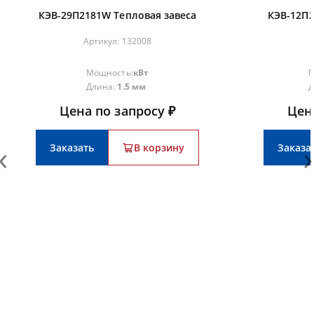
КЭВ-29П2181W Тепловая завеса
КЭВ-12П2
Артикул:
132008
Мощность:
кВт
М
Длина:
1.5 мм
Д
Цена по запросу ₽
Цен
‹
›
Заказать
В корзину
Заказа