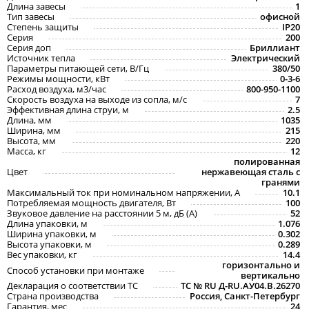
Длина завесы
1
Тип завесы
офисной
Степень защиты
IP20
Серия
200
Серия доп
Бриллиант
Источник тепла
Электрический
Параметры питающей сети, В/Гц
380/50
Режимы мощности, кВт
0-3-6
Расход воздуха, м3/час
800-950-1100
Скорость воздуха на выходе из сопла, м/с
7
Эффективная длина струи, м
2.5
Длина, мм
1035
Ширина, мм
215
Высота, мм
220
Масса, кг
12
полированная
Цвет
нержавеющая сталь с
гранями
Максимальный ток при номинальном напряжении, A
10.1
Потребляемая мощность двигателя, Вт
100
Звуковое давление на расстоянии 5 м, дБ (A)
52
Длина упаковки, м
1.076
Ширина упаковки, м
0.302
Высота упаковки, м
0.289
Вес упаковки, кг
14.4
горизонтально и
Способ установки при монтаже
вертикально
Декларация о соответствии ТС
ТС № RU Д-RU.АУ04.B.26270
Страна производства
Россия, Санкт-Петербург
Гарантия, мес
24