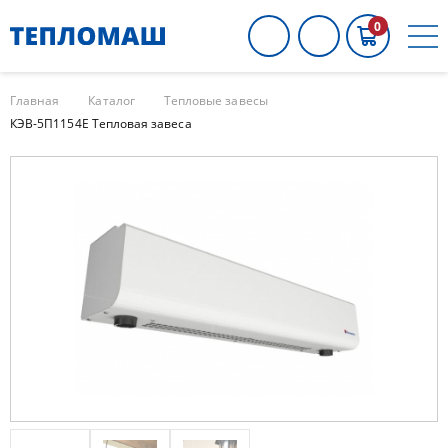
0
Главная
Каталог
Тепловые завесы
КЭВ-5П1154E Тепловая завеса