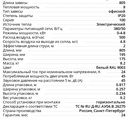
Длина завесы
805
Тепловая мощность
8
Тип завесы
офисной
Степень защиты
IP20
Серия
100
Источник тепла
Электрический
Параметры питающей сети, В/Гц
380/50
Режимы мощности, кВт
0-4-8
Расход воздуха, м3/час
500
Скорость воздуха на выходе из сопла, м/с
4.8
Эффективная длина струи, м
2
Длина, мм
805
Ширина, мм
195
Высота, мм
175
Масса, кг
8.2
Цвет
белый RAL 9003
Максимальный ток при номинальном напряжении, A
24
Потребляемая мощность двигателя, Вт
45
Звуковое давление на расстоянии 5 м, дБ (A)
45
Длина упаковки, м
0.817
Ширина упаковки, м
0.257
Высота упаковки, м
0.234
Вес упаковки, кг
9.2
Способ установки при монтаже
горизонтально
Декларация о соответствии ТС
ТС № RU Д-RU.АУ04.B.26270
Страна производства
Россия, Санкт-Петербург
Гарантия, мес
24