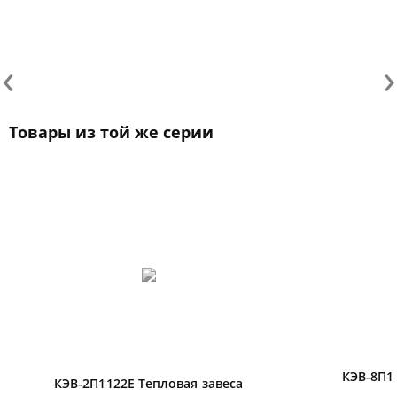
‹
›
Товары из той же серии
КЭВ-8П1
КЭВ-2П1122E Тепловая завеса