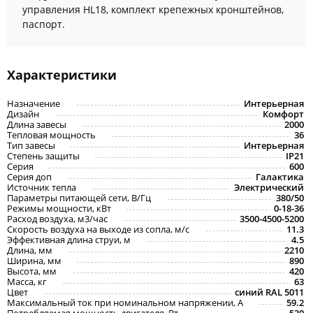
управления HL18, комплект крепежных кронштейнов,
паспорт.
Характеристики
Назначение
Интерьерная
Дизайн
Комфорт
Длина завесы
2000
Тепловая мощность
36
Тип завесы
Интерьерная
Степень защиты
IP21
Серия
600
Серия доп
Галактика
Источник тепла
Электрический
Параметры питающей сети, В/Гц
380/50
Режимы мощности, кВт
0-18-36
Расход воздуха, м3/час
3500-4500-5200
Скорость воздуха на выходе из сопла, м/с
11.3
Эффективная длина струи, м
4.5
Длина, мм
2210
Ширина, мм
890
Высота, мм
420
Масса, кг
63
Цвет
синий RAL 5011
Максимальный ток при номинальном напряжении, A
59.2