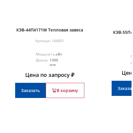
КЭВ-44П4171W Тепловая завеса
КЭВ-55П4
Артикул:
144001
Мощность:
кВт
М
Длина:
1000
Д
мм
Цен
Цена по запросу ₽
Заказа
Заказать
В корзину