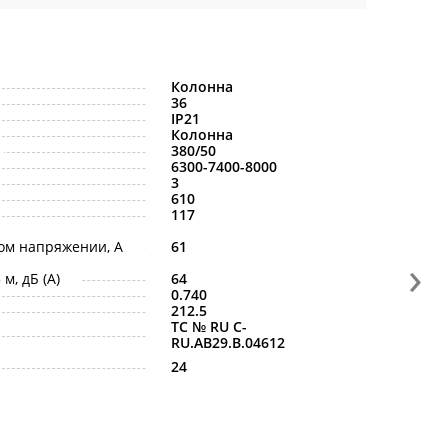
Колонна
36
IP21
Колонна
380/50
6300-7400-8000
3
610
117
ом напряжении, A
61
›
м, дБ (A)
64
0.740
212.5
ТС № RU С-
RU.АB29.B.04612
24