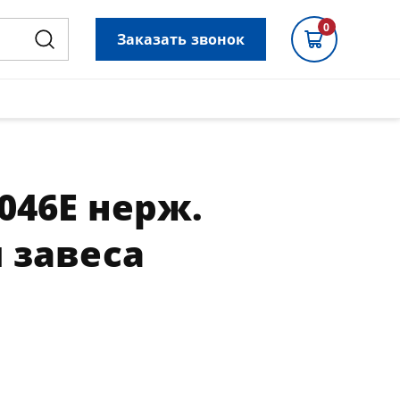
0
Заказать звонок
046E нерж.
 завеса