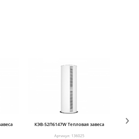
›
завеса
КЭВ-52П6147W Тепловая завеса
Артикул:
136025