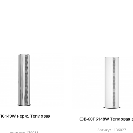
П6149W нерж. Тепловая
КЭВ-60П6148W Тепловая 
Артикул:
136027
Артикул:
136038