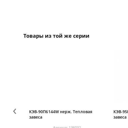
Товары из той же серии
‹
ловая
КЭВ-90П6144W нерж. Тепловая
КЭВ-95
завеса
завеса
Артикул:
136032