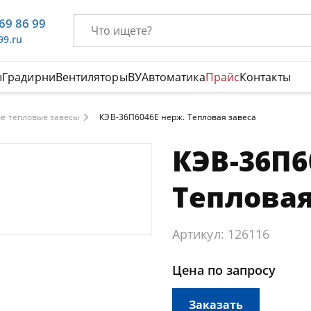
669 86 99
99.ru
ы
Градирни
Вентиляторы
ВУ
Автоматика
Прайс
Контакты
е тепловые завесы
КЭВ-36П6046E нерж. Тепловая завеса
КЭВ-36П6
Тепловая
Артикул: 126116
Цена по запросу
Заказать