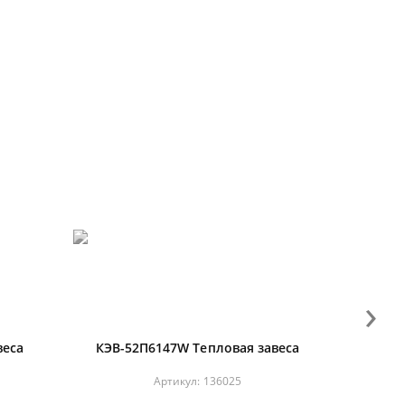
›
веса
КЭВ-52П6147W Тепловая завеса
Артикул:
136025