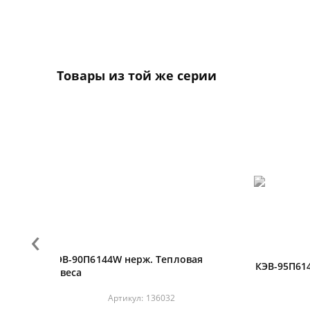
Товары из той же серии
‹
я
КЭВ-90П6144W нерж. Тепловая
КЭВ-95П61
завеса
Артикул:
136032