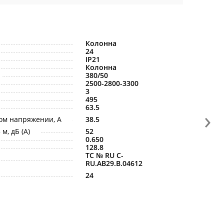
Колонна
24
IP21
Колонна
380/50
2500-2800-3300
3
495
63.5
›
ом напряжении, A
38.5
м, дБ (A)
52
0.650
128.8
ТС № RU С-
RU.АB29.B.04612
24