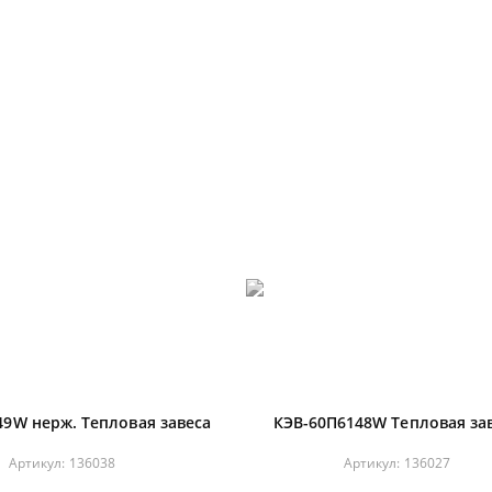
49W нерж. Тепловая завеса
КЭВ-60П6148W Тепловая за
Артикул:
136038
Артикул:
136027