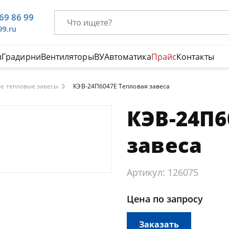
669 86 99
99.ru
ы
Градирни
Вентиляторы
ВУ
Автоматика
Прайс
Контакты
е тепловые завесы
КЭВ-24П6047E Тепловая завеса
КЭВ-24П6
завеса
Артикул: 126075
Цена по запросу
Заказать