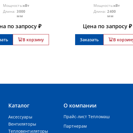
Мощность:
кВт
Мощность:
кВт
Длина:
3000
Длина:
2400
мм
мм
на по запросу ₽
Цена по запросу ₽
зать
В корзину
Заказать
В корзин
Каталог
О компании
Прайс-лист Тепломаш
Аксессуары
Вентиляторы
Партнерам
Тепловентиляторы