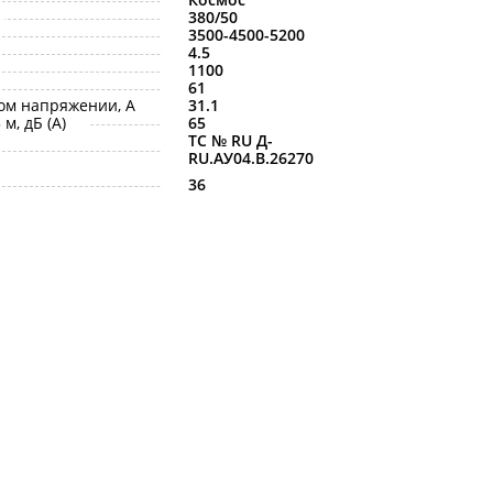
380/50
3500-4500-5200
4.5
1100
61
ом напряжении, A
31.1
м, дБ (A)
65
ТС № RU Д-
RU.АУ04.B.26270
36