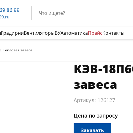
669 86 99
99.ru
ы
Градирни
Вентиляторы
ВУ
Автоматика
Прайс
Контакты
Е Тепловая завеса
КЭВ-18П6
завеса
Артикул: 126127
Цена по запросу
Заказать