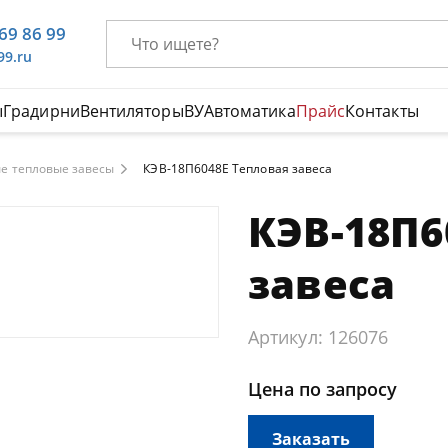
669 86 99
99.ru
ы
Градирни
Вентиляторы
ВУ
Автоматика
Прайс
Контакты
е тепловые завесы
КЭВ-18П6048E Тепловая завеса
КЭВ-18П6
завеса
Артикул: 126076
Цена по запросу
Заказать