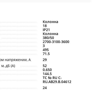
Колонна
18
IP21
Колонна
380/50
2700-3100-3600
3
495
71.5
ом напряжении, A
29
м, дБ (A)
52
0.650
144.5
ТС № RU С-
RU.АB29.B.04612
24