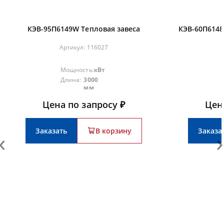
КЭВ-95П6149W Тепловая завеса
КЭВ-60П6148
Артикул:
116027
Мощность:
кВт
Длина:
3000
мм
Цена по запросу ₽
Цен
Заказать
В корзину
Заказа
‹
›