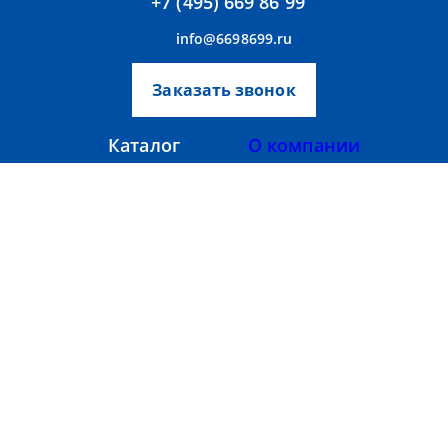
+7 (495) 669 86 99
info@6698699.ru
Заказать звонок
Каталог
О компании
Аксессуары
Прайс-лист
Тепломаш
Вентиляторы
Тепловентиляторы
Партнерам
Тепловые завесы
Контакты
Фанкойлы
Сайт разработан:
MMP-Group
Политика конфиденциальности
Copyright 2026 - тепловая-завеса.рус