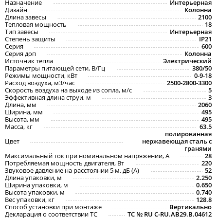
Назначение
Интерьерная
Дизайн
Колонна
Длина завесы
2100
Тепловая мощность
18
Тип завесы
Интерьерная
Степень защиты
IP21
Серия
600
Серия доп
Колонна
Источник тепла
Электрический
Параметры питающей сети, В/Гц
380/50
Режимы мощности, кВт
0-9-18
Расход воздуха, м3/час
2500-2800-3300
Скорость воздуха на выходе из сопла, м/с
5
Эффективная длина струи, м
3
Длина, мм
2060
Ширина, мм
495
Высота, мм
495
Масса, кг
63.5
полированная
Цвет
нержавеющая сталь с
гранями
Максимальный ток при номинальном напряжении, A
28
Потребляемая мощность двигателя, Вт
220
Звуковое давление на расстоянии 5 м, дБ (A)
52
Длина упаковки, м
2.250
Ширина упаковки, м
0.650
Высота упаковки, м
0.740
Вес упаковки, кг
128.8
Способ установки при монтаже
Вертикально
Декларация о соответствии ТС
ТС № RU С-RU.АB29.B.04612