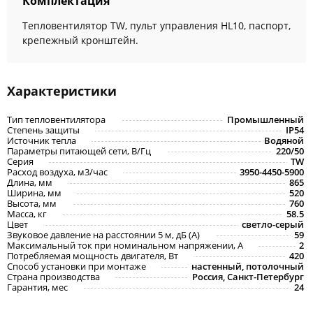
Комплектация
Тепловентилятор TW, пульт управления HL10, паспорт,
крепежный кронштейн.
Характеристики
Тип тепловентилятора
Промышленный
Степень защиты
IP54
Источник тепла
Водяной
Параметры питающей сети, В/Гц
220/50
Серия
TW
Расход воздуха, м3/час
3950-4450-5900
Длина, мм
865
Ширина, мм
520
Высота, мм
760
Масса, кг
58.5
Цвет
светло-серый
Звуковое давление на расстоянии 5 м, дБ (A)
59
Максимальный ток при номинальном напряжении, A
2
Потребляемая мощность двигателя, Вт
420
Способ установки при монтаже
настенный, потолочный
Страна производства
Россия, Санкт-Петербург
Гарантия, мес
24