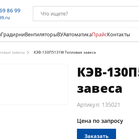
669 86 99
99.ru
ы
Градирни
Вентиляторы
ВУ
Автоматика
Прайс
Контакты
ловые завесы
КЭВ-130П5131W Тепловая завеса
КЭВ-130П
завеса
Артикул: 135021
Цена по запросу
Заказать