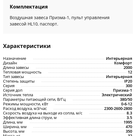
Комплектация
Воздушная завеса Призма-1, пульт управления
завесой HL10, паспорт.
Характеристики
Назначение
Интерьерная
Дизайн
Комфорт
Длина завесы
2000
Тепловая мощность
12
Тип завесы
Интерьерная
Степень защиты
IP20
Серия
300
Серия доп
Призма-1
Источник тепла
Электрический
Параметры питающей сети, В/Гц
380/50
Режимы мощности, кВт
0-6-12
Расход воздуха, м3/час
2300-2600-2800
Скорость воздуха на выходе из сопла, м/с
8.3
Эффективная длина струи, м
3.5
Длина, мм
1995
Ширина, мм
470
Высота, мм
350
Масса, кг
32