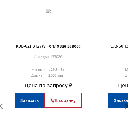
КЭВ-62П3127W Тепловая завеса
КЭВ-60П3
Артикул:
133026
Мощность:
29.8 кВт
М
Длина:
2500 мм
Д
Цена по запросу ₽
Цен
‹
›
Заказать
В корзину
Заказа