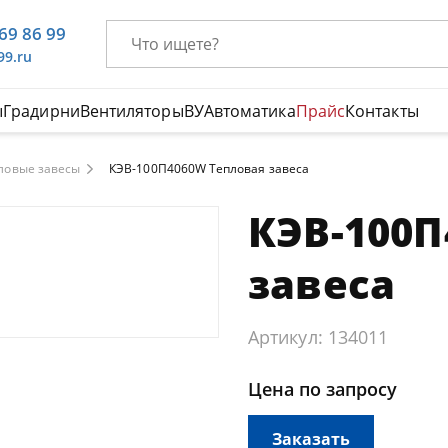
669 86 99
99.ru
ы
Градирни
Вентиляторы
ВУ
Автоматика
Прайс
Контакты
ловые завесы
КЭВ-100П4060W Тепловая завеса
КЭВ-100П
завеса
Артикул: 134011
Цена по запросу
Заказать