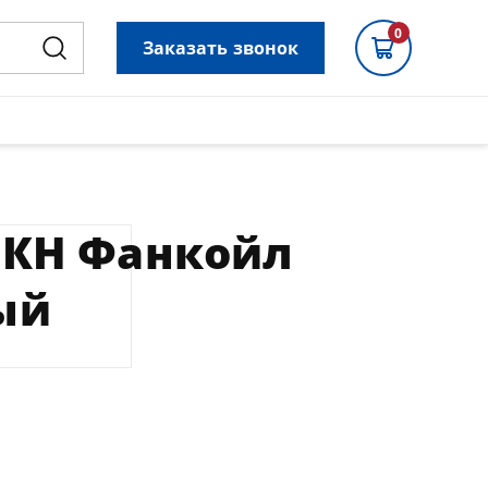
0
Заказать звонок
0КН Фанкойл
ый