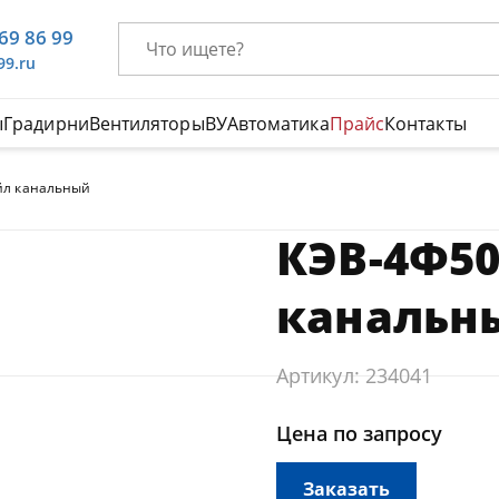
669 86 99
99.ru
ы
Градирни
Вентиляторы
ВУ
Автоматика
Прайс
Контакты
йл канальный
КЭВ-4Ф5
канальн
Артикул: 234041
Цена по запросу
Заказать